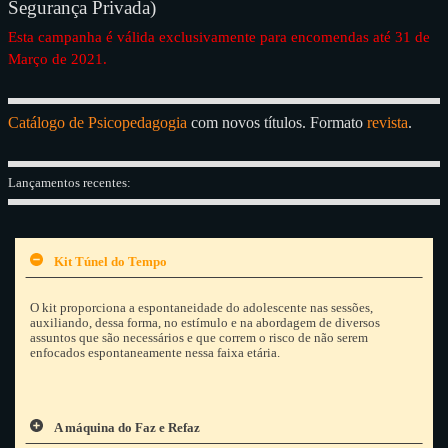
Segurança Privada)
Esta campanha é válida exclusivamente para encomendas até 31 de
Março de 2021.
Catálogo de Psicopedagogia
com novos títulos. Formato
revista
.
Lançamentos recentes:
Kit Túnel do Tempo
O kit proporciona a espontaneidade do adolescente nas sessões,
auxiliando, dessa forma, no estímulo e na abordagem de diversos
assuntos que são necessários e que correm o risco de não serem
enfocados espontaneamente nessa faixa etária.
A máquina do Faz e Refaz