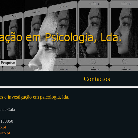
Pesquisar
Contactos
es e investigação em psicologia, lda.
a de Gaia
7150850
o.pt
ico.pt