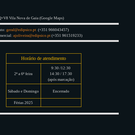
+V8 Vila Nova de Gaia (Google Maps)
nto:
geral@edipsico.pt
(+351 966043457)
mercial:
ajoliveira@edipsico.pt
(+351 961519233)
Horário de atendimento
9:30 /12:30
2ª a 6ª feira
14:30 / 17:30
(após marcação)
Sábado e Domingo
Encerrado
Férias 2025