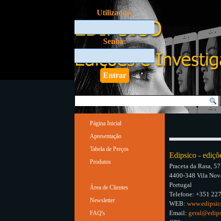
Ir para o conteúdo
Utilizador:
Senha:
Saltar menu
Página Inicial
Apresentação
Tabela de Preços
Edipsico - ediçõ
Produtos
▼
Praceta da Rasa, 57
4400-348 Vila Nov
Portugal
Área de Clientes
▼
Telefone: +351 22
Newsletter
WEB:
www.edipsic
Email:
geral@edips
FAQ's