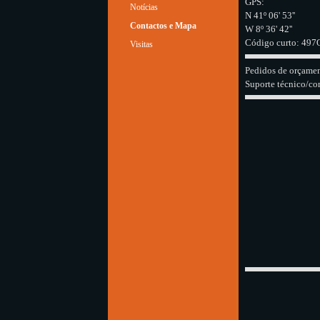
GPS:
Notícias
N 41º 06' 53''
Contactos e Mapa
W 8º 36' 42''
Código curto:
497Q
Visitas
Pedidos de orçame
Suporte técnico/co