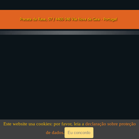
Voltar ao conteúdo
Este website usa cookies: por favor, leia a
declaração sobre proteção
de dados
.
Eu concordo