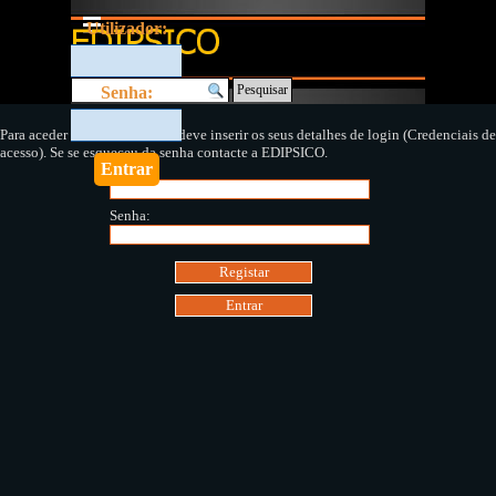
Ir para o conteúdo
Saltar menu
Utilizador:
Pesquisar
Senha:
Para aceder a esta área do site deve inserir os seus detalhes de login (Credenciais de
acesso). Se se esqueceu da senha contacte a EDIPSICO.
E-mail:
Senha: