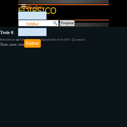
Ir para o conteúdo
Saltar menu
Utilizador:
Pesquisar
Senha:
Teste 0
Publicado por
ajo
Sublinhado
geral
· Segunda-feira 18 Jan 2016 ·
minutos
Teste, teste, teste