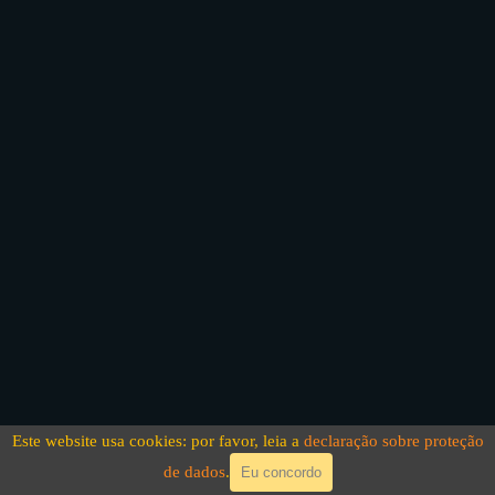
Este website usa cookies: por favor, leia a
declaração sobre proteção
de dados
.
Eu concordo