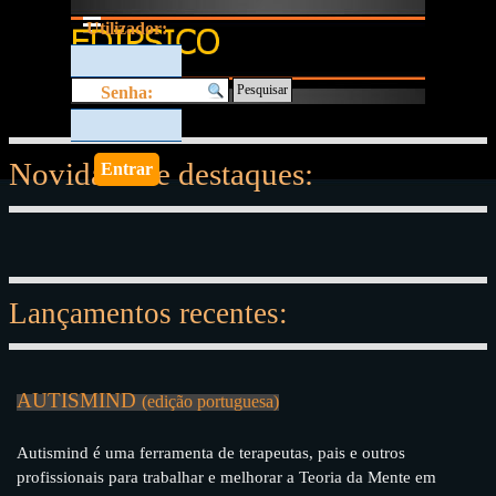
Ir para o conteúdo
Saltar menu
Utilizador:
Pesquisar
Senha:
N
ovidades e destaques:
Lançamentos recentes:
AUTISMIND
(edição portuguesa)
Autismind é uma ferramenta de terapeutas, pais e outros
profissionais para trabalhar e melhorar a Teoria da Mente em